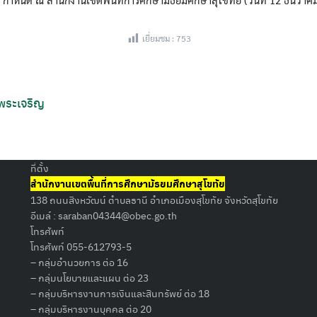
เยี่ยมชม :
753
Search
 พระเจริญ
for:
ที่ตั้ง
สำนักงานเขตพื้นที่การศึกษามัธยมศึกษาสุโขทัย
138 ถนนสิงหวัฒน์ ตำบลธานี อำเภอเมืองสุโขทัย จังหวัดสุโขทัย
อีเมล์ :
saraban04344@obec.go.th
โทรศัพท์
โทรศัพท์ 055-612793-5
– กลุ่มอำนวยการ ต่อ 16
– กลุ่มนโยบายและแผน ต่อ 23
– กลุ่มบริหารงานการเงินและสินทรัพย์ ต่อ 18
– กลุ่มบริหารงานบุคคล ต่อ 20