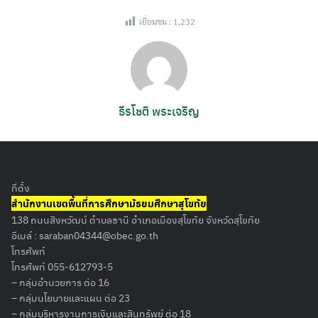
เยี่ยมชม :
1,232
ธีรโชติ พระเจริญ
ที่ตั้ง
สำนักงานเขตพื้นที่การศึกษามัธยมศึกษาสุโขทัย
138 ถนนสิงหวัฒน์ ตำบลธานี อำเภอเมืองสุโขทัย จังหวัดสุโขทัย
อีเมล์ :
saraban04344@obec.go.th
โทรศัพท์
โทรศัพท์ 055-612793-5
– กลุ่มอำนวยการ ต่อ 16
– กลุ่มนโยบายและแผน ต่อ 23
– กลุ่มบริหารงานการเงินและสินทรัพย์ ต่อ 18