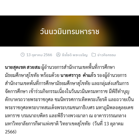
Skip
to
content
วันนวมินทรมหาราช
13 ตุลาคม 2566
ธีรโชติ พระเจริญ
ข่าวกิจกรรม
นายสุดเขต สวยสม
ผู้อำนวยการสำนักงานเขตพื้นที่การศึกษา
มัธยมศึกษาสุโขทัย พร้อมด้วย
นายศราวุธ คำแก้ว
รองผู้อำนวยการ
สำนักงานเขตพ้นที่การศึกษามัธยมศึกษาสุโขทัย และกลุ่มส่งเสริมการ
จัดการศึกษา เข้าร่วมกิจกรรมเนื่องในวันนวมินทรมหาราช มีพิธีทำบุญ
ตักบาตรถวายพระราชกุศล ชมนิทรรศการเทิดพระเกียรติ และถวายเป็น
พระราชกุศลพระบาทสมเด็จพระบรมชนกาธิเบศร มหาภูมิพลอดุลยเดช
มหาราช บรมนาถบพิตร และพิธีวางพวงมาลา ณ อาคารวรรณกลาง
มหาวิทยาลัยการกีฬาแห่งชาติ วิทยาเขตสุโขทัย (วันที่ 13 ตุลาคม
2566)