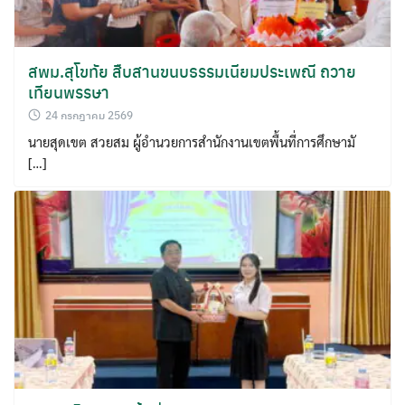
สพม.สุโขทัย สืบสานขนบธรรมเนียมประเพณี ถวาย
เทียนพรรษา
24 กรกฎาคม 2569
นายสุดเขต สวยสม ผู้อำนวยการสำนักงานเขตพื้นที่การศึกษามั
[…]