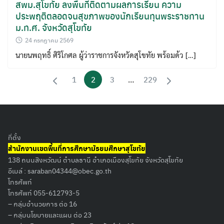
สพม.สุโขทัย ลงพื้นที่ติดตามผลการเรียน ความ
ประพฤติตลอดจนสุขภาพของนักเรียนทุนพระราชทาน
ม.ท.ศ. จังหวัดสุโขทัย
24 กรกฎาคม 2569
นายนพฤทธิ์ ศิริโกศล ผู้ว่าราชการจังหวัดสุโขทัย พร้อมด้ว […]
1
2
3
…
229
ที่ตั้ง
สำนักงานเขตพื้นที่การศึกษามัธยมศึกษาสุโขทัย
138 ถนนสิงหวัฒน์ ตำบลธานี อำเภอเมืองสุโขทัย จังหวัดสุโขทัย
อีเมล์ :
saraban04344@obec.go.th
โทรศัพท์
โทรศัพท์ 055-612793-5
– กลุ่มอำนวยการ ต่อ 16
– กลุ่มนโยบายและแผน ต่อ 23