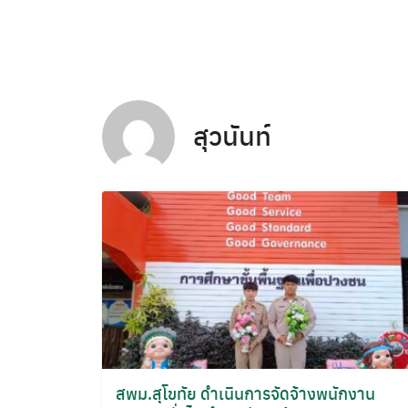
Skip
to
content
สุวนันท์
สพม.สุโขทัย ดำเนินการจัดจ้างพนักงาน