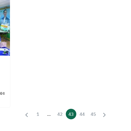
รอง
1
…
42
43
44
45