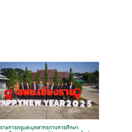
าราชการครูและบุคลากรทางการศึกษา