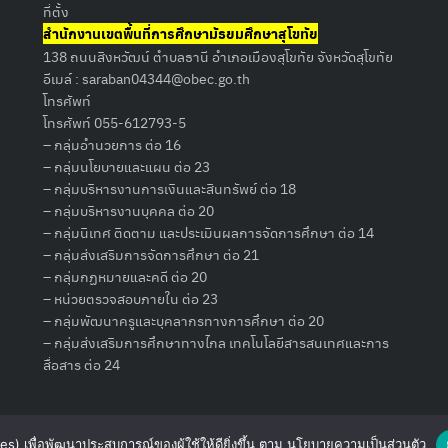
ที่ตั้ง
สำนักงานเขตพื้นที่การศึกษามัธยมศึกษาสุโขทัย
138 ถนนสิงหวัฒน์ ตำบลธานี อำเภอเมืองสุโขทัย จังหวัดสุโขทัย
อีเมล์ :
saraban04344@obec.go.th
โทรศัพท์
โทรศัพท์ 055-612793-5
– กลุ่มอำนวยการ ต่อ 16
– กลุ่มนโยบายและแผน ต่อ 23
– กลุ่มบริหารงานการเงินและสินทรัพย์ ต่อ 18
– กลุ่มบริหารงานบุคคล ต่อ 20
– กลุ่มนิเทศ ติดตาม และประเมินผลการจัดการศึกษา ต่อ 14
– กลุ่มส่งเสริมการจัดการศึกษา ต่อ 21
– กลุ่มกฏหมายและคดี ต่อ 20
– หน่วยตรวจสอบภายใน ต่อ 23
– กลุ่มพัฒนาครูและบุคลากรทางการศึกษา ต่อ 20
– กลุ่มส่งเสริมการศึกษาทางไกล เทคโนโลยีสารสนเทศและการ
สื่อสาร ต่อ 24
okies) เพื่อพัฒนาประสบการณ์ของผู้ใช้ให้ดียิ่งขึ้น ตาม นโยบายความเป็นส่วนตัว